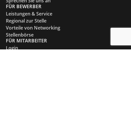
Sprechen Sie uns an
FÜR BEWERBER
Leistungen & Service
Regional zur Stelle
Vorteile von Networking
Stellenbörse
FÜR MITARBEITER
Login
Downloads
Branchennews
Dezimalrechner
ÜBER UNS
Team
Standorte
Kontakt
News
© NETWORKING PERSONALKONZEPTE GMBH