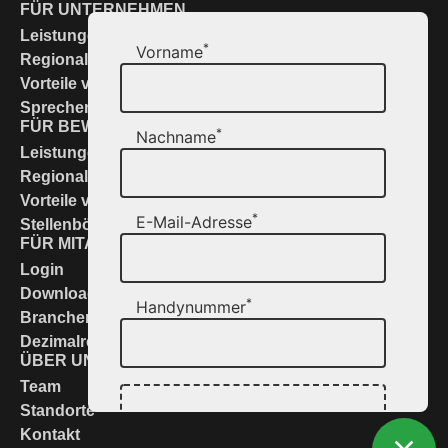
FÜR UNTERNEHMEN
Leistungen & Lösungen
*
Vorname
Regional zur Stelle
Vorteile von Networking
Sprechen Sie uns an
FÜR BEWERBER
*
Nachname
Leistungen & Service
Regional zur Stelle
Vorteile von Networking
*
E-Mail-Adresse
Stellenbörse
FÜR MITARBEITER
Login
Downloads
*
Handynummer
Branchennews
Dezimalrechner
ÜBER UNS
Team
Standorte
Kontakt