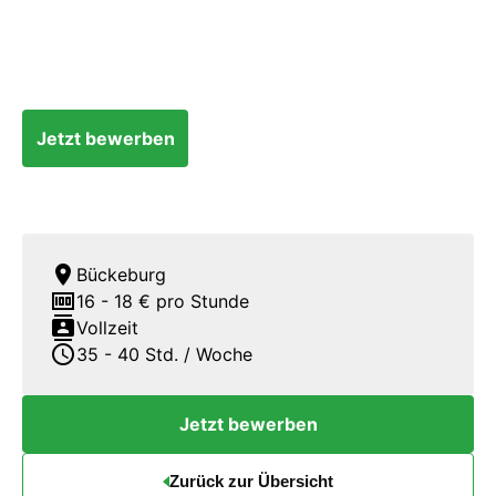
Jetzt bewerben
location_on
Bückeburg
money
16 - 18 € pro Stunde
contacts
Vollzeit
schedule
35 - 40 Std. / Woche
Jetzt bewerben
Zurück zur Übersicht