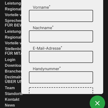
Leistungen & Lösungen
*
Vorname
Regional zur Stelle
Vorteile von Networking
Sprechen Sie uns an
FÜR BEWERBER
*
Nachname
Leistungen & Service
Regional zur Stelle
Vorteile von Networking
*
E-Mail-Adresse
Stellenbörse
FÜR MITARBEITER
Login
Downloads
*
Handynummer
Branchennews
Dezimalrechner
ÜBER UNS
Team
Standorte
Kontakt
News
DATEIEN UPLOAD