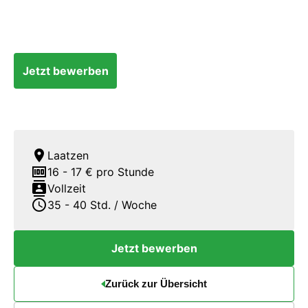
Jetzt bewerben
location_on
Laatzen
money
16 - 17 € pro Stunde
contacts
Vollzeit
schedule
35 - 40 Std. / Woche
Jetzt bewerben
Zurück zur Übersicht