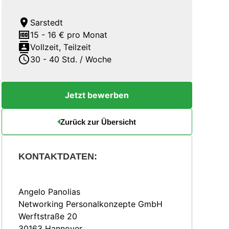
location_on
Sarstedt
money
15 - 16 € pro Monat
contacts
Vollzeit, Teilzeit
schedule
30 - 40 Std. / Woche
Jetzt bewerben
Zurück zur Übersicht
KONTAKTDATEN:
Angelo Panolias
Networking Personalkonzepte GmbH
Werftstraße 20
30163 Hannover