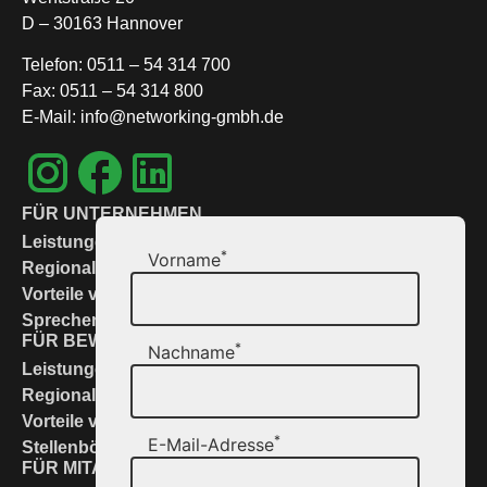
D – 30163 Hannover
Telefon: 0511 – 54 314 700
Fax: 0511 – 54 314 800
E-Mail: info@networking-gmbh.de
FÜR UNTERNEHMEN
Leistungen & Lösungen
*
Vorname
Regional zur Stelle
Vorteile von Networking
Sprechen Sie uns an
FÜR BEWERBER
*
Nachname
Leistungen & Service
Regional zur Stelle
Vorteile von Networking
*
E-Mail-Adresse
Stellenbörse
FÜR MITARBEITER