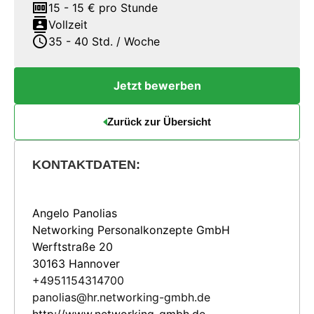
money
15 - 15 € pro Stunde
contacts
Vollzeit
schedule
35 - 40 Std. / Woche
Jetzt bewerben
Zurück zur Übersicht
KONTAKTDATEN:
Angelo Panolias
Networking Personalkonzepte GmbH
Werftstraße 20
30163 Hannover
+4951154314700
panolias@hr.networking-gmbh.de
http://www.networking-gmbh.de